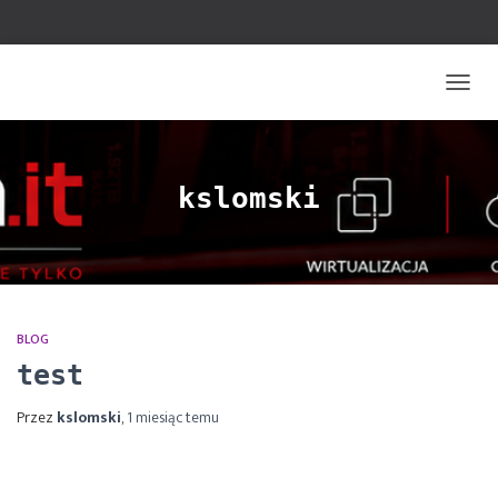
PRZEŁ
NAWIG
kslomski
BLOG
test
Przez
kslomski
,
1 miesiąc
temu